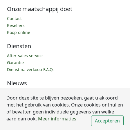
Onze maatschappij doet
Contact
Resellers
Koop online
Diensten
After-sales service
Garantie
Dienst na verkoop F.A.Q.
Nieuws
Onze recepten
Door deze site te blijven bezoeken, gaat u akkoord
F.A.Q.
met het gebruik van cookies. Onze cookies onthullen
of bevatten geen individuele gegevens van welke
aard dan ook.
Meer informaties
Accepteren
Copyright; Audielec N.V. 2006-2024