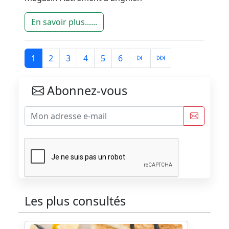
En savoir plus......
1
2
3
4
5
6
Abonnez-vous
Les plus consultés