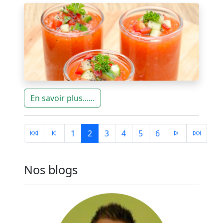
En savoir plus......
1
2
3
4
5
6
Nos blogs